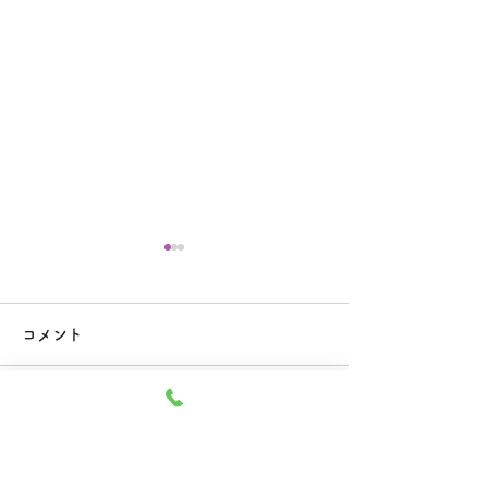
本日休診のお知らせ
６月、７月の臨
お知らせ
大変申し訳ございませんが本
コメント
日６月２７日の診療は休診と
当院の事情により
させていただきます。 ご迷
ありませんが下記
惑をおかけいたしますがどう
の診療を休診とさ
コメントを追加…
ぞよろしくお願い致します。
きます。 午前の
通り行ないます。