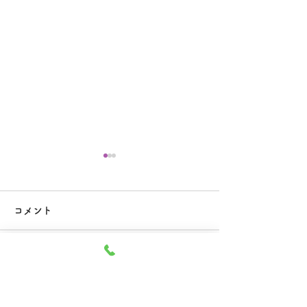
本日休診のお知らせ
６月、７月の臨
お知らせ
大変申し訳ございませんが本
コメント
日６月２７日の診療は休診と
当院の事情により
させていただきます。 ご迷
ありませんが下記
惑をおかけいたしますがどう
の診療を休診とさ
コメントを追加…
ぞよろしくお願い致します。
きます。 午前の
通り行ないます。